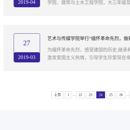
2019-04
学院、建筑与土木工程学院，大三年级
动。本次模拟招聘会旨在通过模拟用人单
习”，帮助学生了解...
艺术与传媒学院举行“缅怀革命先烈，做
27
为缅怀革命先烈，感受建国的历史,继承
2019-03
激发爱国主义热情，引导学生珍爱现在
炼学生的演讲能力，丰富校园文化生活
习贯彻党的十九大精...
...
...
上页
1
22
23
24
25
26