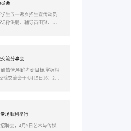
动员会
召开学生五一返乡招生宣传动员
书记孙洪鹏、辅导员田贺、段
以上技能竞赛荣誉、奖学金的59
验交流分享会
研热情,明确考研目标,掌握相
验交流会于4月15日16：20
16级对考研有兴趣意向的同学参
院专场顺利举行
招聘会，4月5日艺术与传媒