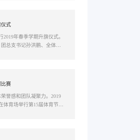
旗仪式
行2019年春季学期升旗仪式。
、团总支书记孙洪鹏、全体辅
 担任本次升旗手的是荣获20
河比赛
誉感和团队凝聚力。2019
院在体育场举行第15届体育节拔
4311班获得本次拔河比赛第