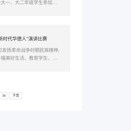
及大一、大二年级学生参加活
位真实招聘场景的“实战演
新时代华德人”演讲比赛
和发扬革命战争时期民族精神,
幸福美好生活、教育学生、锻
，在清明节到来之际为深入学
34
下页