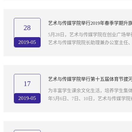
变未来。现在先停下...
艺术与传媒学院举行2019年春季学期升
28
5月28日，艺术与传媒学院在创业广场举
2019-05
艺术与传媒学院院长助理兼办公室主任
导员以及学院全体在校生参加升旗仪式。
17年黑龙江省大学生...
艺术与传媒学院举行第十五届体育节拔
17
为丰富学生课余文化生活，培养学生集体荣
2019-05
年5月6日、7日、10日，艺术与传媒学
河比赛。 经过三天的激烈角逐，最终180
一名、1804612班荣获...